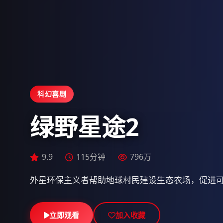
科幻喜剧
绿野星途2
9.1
9.7
132分钟
134分钟
677万
615万
9.9
115分钟
796万
外星环保主义者帮助地球村民建设生态农场，促进
立即观看
立即观看
立即观看
加入收藏
加入收藏
加入收藏