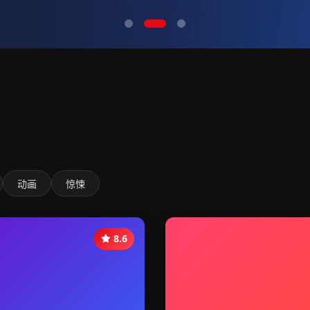
动画
惊悚
8.6